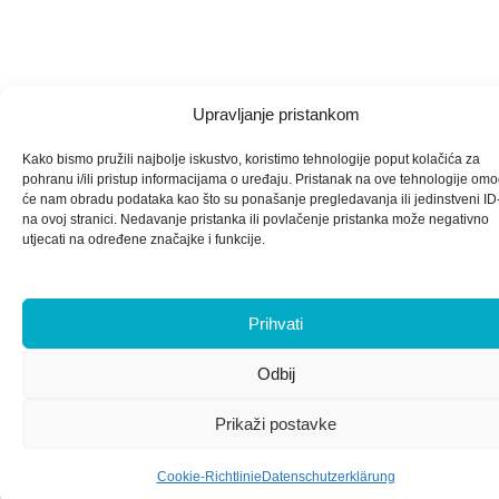
Upravljanje pristankom
Kako bismo pružili najbolje iskustvo, koristimo tehnologije poput kolačića za
pohranu i/ili pristup informacijama o uređaju. Pristanak na ove tehnologije omo
će nam obradu podataka kao što su ponašanje pregledavanja ili jedinstveni ID
na ovoj stranici. Nedavanje pristanka ili povlačenje pristanka može negativno
utjecati na određene značajke i funkcije.
Prihvati
Odbij
Prikaži postavke
Cookie-Richtlinie
Datenschutzerklärung