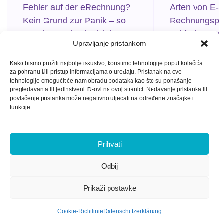
Fehler auf der eRechnung?
Arten von E-
Kein Grund zur Panik – so
Rechnungspr
stornieren Sie sie richtig
Leitfaden vo
Upravljanje pristankom
Kako bismo pružili najbolje iskustvo, koristimo tehnologije poput kolačića
za pohranu i/ili pristup informacijama o uređaju. Pristanak na ove
tehnologije omogućit će nam obradu podataka kao što su ponašanje
pregledavanja ili jedinstveni ID-ovi na ovoj stranici. Nedavanje pristanka ili
povlačenje pristanka može negativno utjecati na određene značajke i
funkcije.
Prihvati
Odbij
Datenschutzerklärung
Kontakt
Prikaži postavke
Copyright © Vizibit 2026 ● Alle Rechte vorbehalten.
Cookie-Richtlinie
Datenschutzerklärung